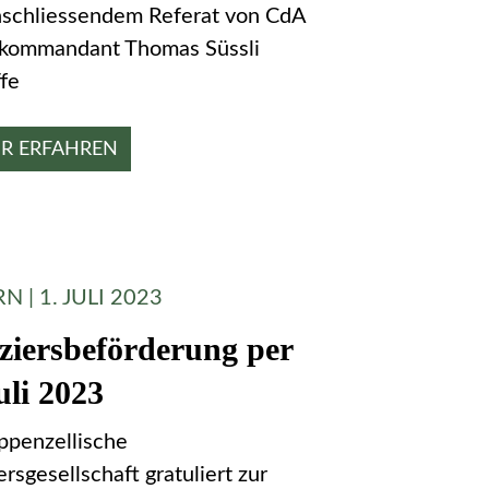
nschliessendem Referat von CdA
kommandant Thomas Süssli
ffe
R ERFAHREN
N | 1. JULI 2023
iziersbeförderung per
uli 2023
ppenzellische
ersgesellschaft gratuliert zur