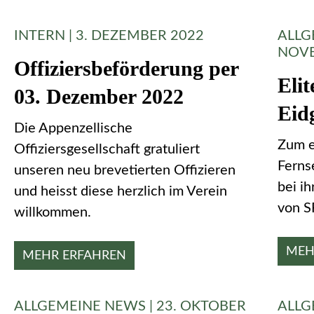
INTERN | 3. DEZEMBER 2022
ALLG
NOVE
Offiziersbeförderung per
Eli
03. Dezember 2022
Eid
Die Appenzellische
Zum e
Offiziersgesellschaft gratuliert
Ferns
unseren neu brevetierten Offizieren
bei ih
und heisst diese herzlich im Verein
von S
willkommen.
MEH
MEHR ERFAHREN
ALLGEMEINE NEWS | 23. OKTOBER
ALLG