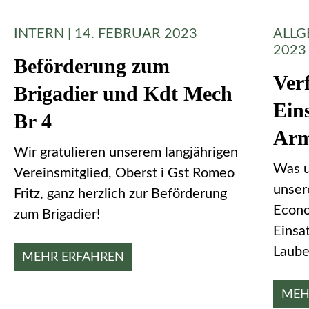
INTERN | 14. FEBRUAR 2023
ALLG
2023
Beförderung zum
Ver
Brigadier und Kdt Mech
Ein
Br 4
Arm
Wir gratulieren unserem langjährigen
Was u
Vereinsmitglied, Oberst i Gst Romeo
unser
Fritz, ganz herzlich zur Beförderung
Econo
zum Brigadier!
Einsa
Laube
MEHR ERFAHREN
MEH