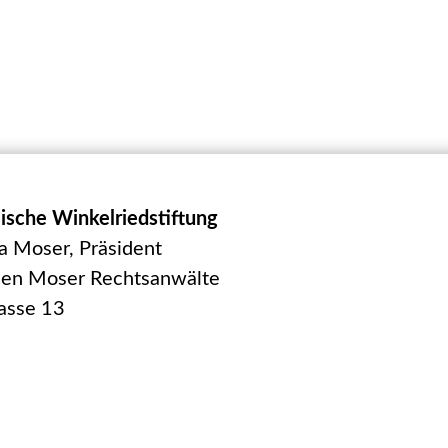
ische Winkelriedstiftung
a Moser, Präsident
uen Moser Rechtsanwälte
asse 13
enzell
-110.363.611
gister-Nr.: CH-
1.852-9