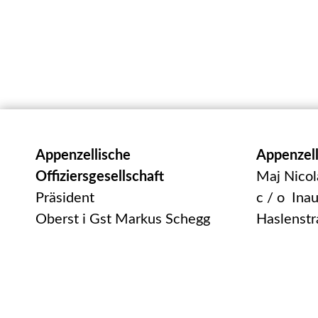
Appenzellische
Appenzell
Offiziersgesellschaft
Maj Nicol
Präsident
c / o Ina
Oberst i Gst Markus Schegg
Haslenstr
Oberer Toracker 24
9050 App
9100 Herisau
UID: CHE
praesident@appog.ch
Handelsre
300.7.01