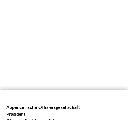
Appenzellische Offiziersgesellschaft
Präsident
Oberst i Gst Markus Schegg