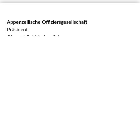
Appenzellische Offiziersgesellschaft
Präsident
Oberst i Gst Markus Schegg
Oberer Toracker 24
9100 Herisau
praesident@appog.ch
Appenzellische Winkelriedstiftung
Maj Nicola Moser, Präsident
c / o Inauen Moser Rechtsanwälte
Haslenstrasse 13
9050 Appenzell
UID: CHE-110.363.611
Handelsregister-Nr.: CH-300.7.011.852-9
Gerichtsstand: CH-9100 Herisau
wrst@appog.ch