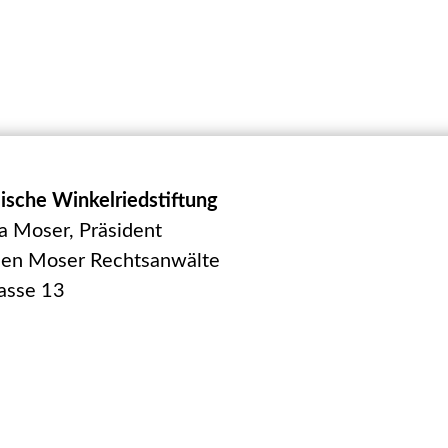
ische Winkelriedstiftung
a Moser, Präsident
uen Moser Rechtsanwälte
asse 13
enzell
-110.363.611
gister-Nr.: CH-
1.852-9
tand: CH-9100 Herisau