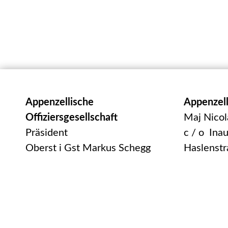
Appenzellische
Appenzell
Offiziersgesellschaft
Maj Nicol
Präsident
c / o Ina
Oberst i Gst Markus Schegg
Haslenstr
Oberer Toracker 24
9050 App
9100 Herisau
UID: CHE
praesident@appog.ch
Handelsre
300.7.01
Gerichtss