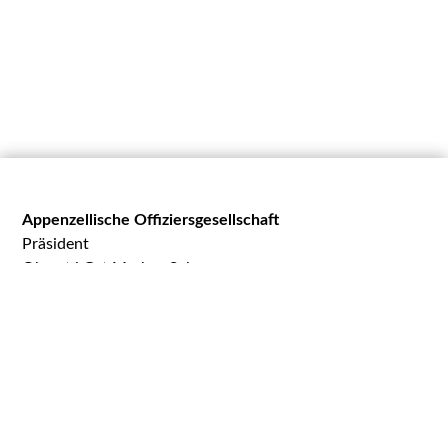
Appenzellische Offiziersgesellschaft
Präsident
Oberst i Gst Markus Schegg
Oberer Toracker 24
9100 Herisau
praesident@appog.ch
Appenzellische Winkelriedstiftung
Maj Nicola Moser, Präsident
c / o Inauen Moser Rechtsanwälte