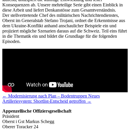
Konsequenzen ab. Unsere mehrteilige Serie gibt einen Einblick in
diese Arbeit und liefert Denkanstösse zum Gesamtverständnis.
Der stellvertretende Chef des militärischen Nachrichtendienstes,
Oberst im Generalstab Stefano Trojani, ordnet die Erkenntnisse aus
dem Ukraine-Konflikt anhand anschaulicher Beispiele ein und
projiziert mögliche Szenarien daraus auf die Schweiz. Teil eins führt
in die Thematik ein und bildet die Grundlage für die folgenden
Episoden.
← Modernisierung nach Plan – Bodentruppen
Neues
Artilleriesystem: Shortlist-Entscheid getroffen →
Appenzellische Offiziersgesellschaft
Präsident
Oberst i Gst Markus Schegg
Oberer Toracker 24