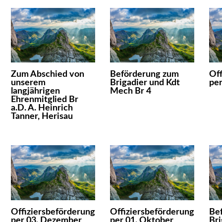
Zum Abschied von
Beförderung zum
Off
unserem
Brigadier und Kdt
per
langjährigen
Mech Br 4
Ehrenmitglied Br
a.D. A. Heinrich
Tanner, Herisau
Offiziersbeförderung
Offiziersbeförderung
Be
per 03. Dezember
per 01. Oktober
Bri