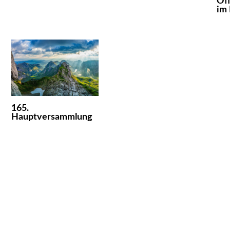
Off
im
165.
Hauptversammlung